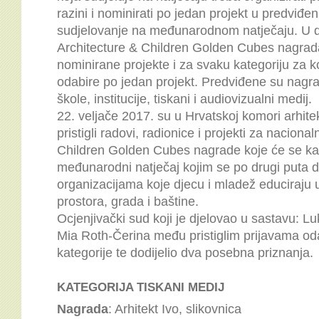
razini i nominirati po jedan projekt u predviđ
sudjelovanje na međunarodnom natječaju. U 
Architecture & Children Golden Cubes nagrada
nominirane projekte i za svaku kategoriju za k
odabire po jedan projekt.
Predviđene su nagrade
škole, institucije, tiskani i audiovizualni medij.
22. veljače 2017. su u Hrvatskoj komori arhitek
pristigli radovi, radionice i projekti za nacion
Children Golden Cubes nagrade koje će se kao
međunarodni natječaj kojim se po drugi puta 
organizacijama koje djecu i mladež educiraju 
prostora, grada i baštine.
Ocjenjivački sud koji je djelovao u sastavu: Lu
Mia Roth-Čerina među pristiglim prijavama odab
kategorije te dodijelio dva posebna priznanja.
KATEGORIJA TISKANI MEDIJ
Nagrada
: Arhitekt Ivo, slikovnica